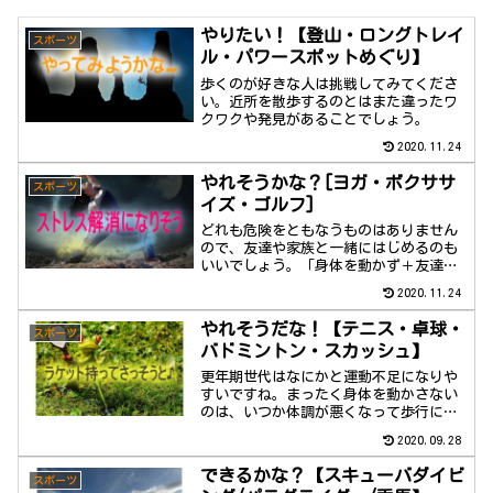
やりたい！【登山・ロングトレイ
スポーツ
ル・パワースポットめぐり】
歩くのが好きな人は挑戦してみてくださ
い。近所を散歩するのとはまた違ったワ
クワクや発見があることでしょう。
2020.11.24
やれそうかな？[ヨガ・ボクササ
スポーツ
イズ・ゴルフ]
どれも危険をともなうものはありません
ので、友達や家族と一緒にはじめるのも
いいでしょう。「身体を動かず＋友達が
できる」って健康寿命がグンッとのびそ
2020.11.24
うですね。
やれそうだな！【テニス・卓球・
スポーツ
バドミントン・スカッシュ】
更年期世代はなにかと運動不足になりや
すいですね。まったく身体を動かさない
のは、いつか体調が悪くなって歩行に影
響が出てきます。
2020.09.28
できるかな？【スキューバダイビ
スポーツ