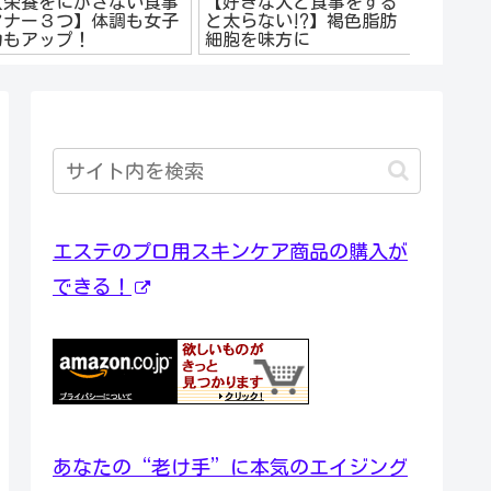
【栄養をにがさない食事
【好きな人と食事をする
【低イ
マナー３つ】体調も女子
と太らない⁉】褐色脂肪
ット】
力もアップ！
細胞を味方に
はやせ
エステのプロ用スキンケア商品の購入が
できる！
あなたの“老け手”に本気のエイジング