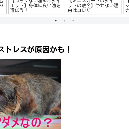
出
【つらくない油ぬきダイ
【ミニスカートはダイエ
の
エット】身体に良い油を
ットの敵？】やせない理
選ぼう！
由はコレだ！
ストレスが原因かも！