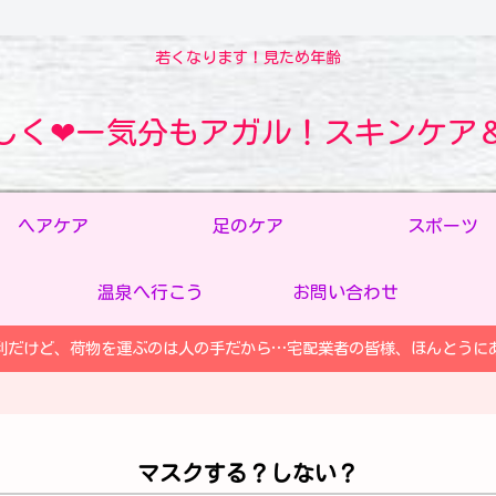
若くなります！見ため年齢
しく❤ー気分もアガル！スキンケア
ヘアケア
足のケア
スポーツ
温泉へ行こう
お問い合わせ
利だけど、荷物を運ぶのは人の手だから…宅配業者の皆様、ほんとうに
マスクする？しない？