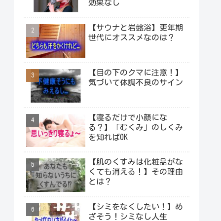
効果なし
【サウナと岩盤浴】更年期
世代にオススメなのは？
【目の下のクマに注意！】
気づいて体調不良のサイン
【寝るだけで小顔にな
る？】「むくみ」のしくみ
を知ればOK
【肌のくすみは化粧品がな
くても消える！】その理由
とは？
【シミをなくしたい！】め
ざそう！シミなし人生