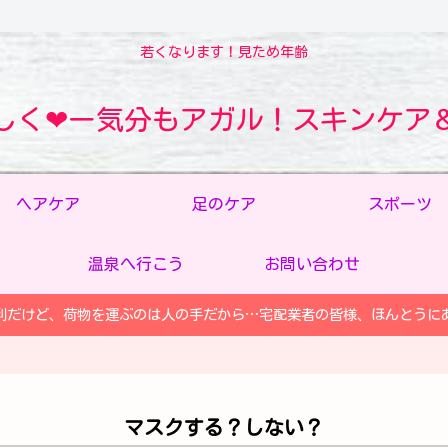
若くなります！見ため年齢
しく❤ー気分もアガル！スキンケア
ヘアケア
足のケア
スポーツ
温泉へ行こう
お問い合わせ
利だけど、荷物を運ぶのは人の手だから…宅配業者の皆様、ほんとうに
マスクする？しない？