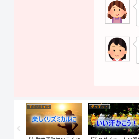
エクササイズ
ダイエット
うまく出
】排出の