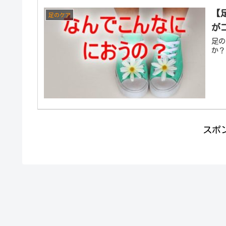
【
足のケア
が
足の
か？
スポ