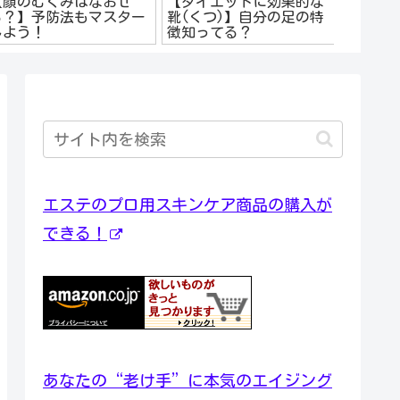
【顔のむくみはなおせ
【ダイエットに効果的な
【髪の
る？】予防法もマスター
靴(くつ)】自分の足の特
栄養失
しよう！
徴知ってる？
ねる！
エステのプロ用スキンケア商品の購入が
できる！
あなたの“老け手”に本気のエイジング