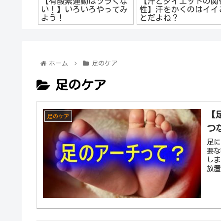
【有酸素運動はツラくな
【汗とダイエットの関
い！】いろいろやってみ
性】汗をかくのはイイ
よう！
とだよね？
ホーム
足のケア
足のケア
【
足のケア
つ
足に
要な
しま
放置