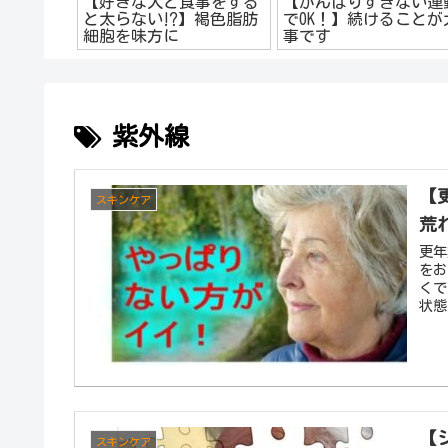
【好きな人と食事をする
【がんばりすぎない運
と太らない⁉】褐色脂肪
でOK！】続けることが
細胞を味方に
事です
紫外線
【
スキンケア
荒
更年
をお
くで
状態
【
スキンケア