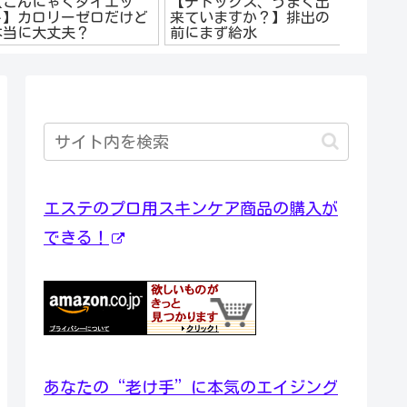
【こんにゃくダイエッ
【デトックス、うまく出
できる
ト】カロリーゼロだけど
来ていますか？】排出の
バダイ
本当に大丈夫？
前にまず給水
イダー/
エステのプロ用スキンケア商品の購入が
できる！
あなたの“老け手”に本気のエイジング