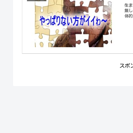
生ま
無し
体的
スポ