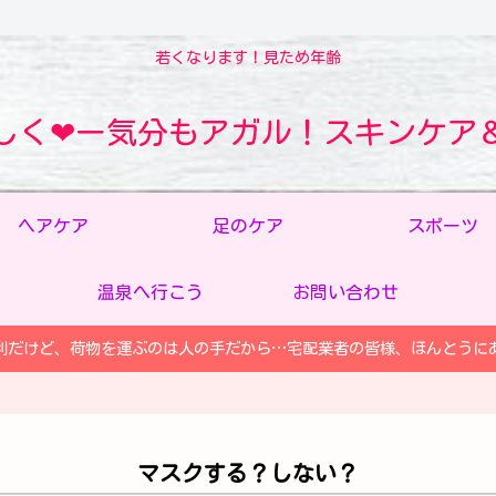
若くなります！見ため年齢
しく❤ー気分もアガル！スキンケア
ヘアケア
足のケア
スポーツ
温泉へ行こう
お問い合わせ
利だけど、荷物を運ぶのは人の手だから…宅配業者の皆様、ほんとうに
マスクする？しない？